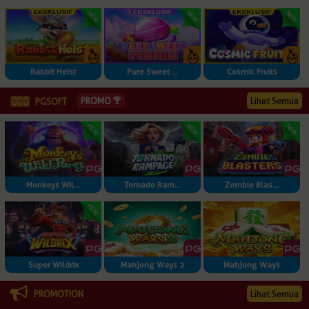
Rabbit Heist
Pure Sweet ...
Cosmic Fruits
Lihat Semua
PROMO
PGSOFT
Monkeys Wil...
Tornado Ram...
Zombie Blas...
Super Wildrix
Mahjong Ways 2
Mahjong Ways
PROMOTION
Lihat Semua