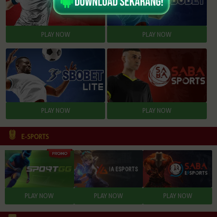
E-SPORTS