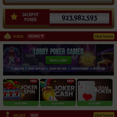
© Copyright 2026 wite.org - All right reserved | 18+
JACKPOT
923,982,593
POKER
Lihat Semua
PROMO
POKER
Lihat Semua
NEW
ARCADE