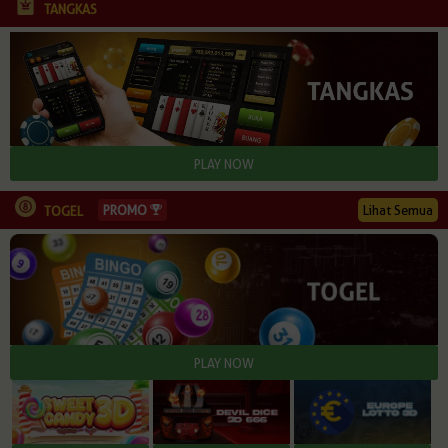
TANGKAS
Lihat Semua
PROMO
TOGEL