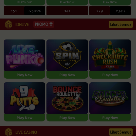
151
6:58:25
141
279
7:34:6
Lihat Semua
PROMO
IDNLIVE
Play Now
Play Now
Play Now
Play Now
Play Now
Play Now
Lihat Semua
LIVE CASINO