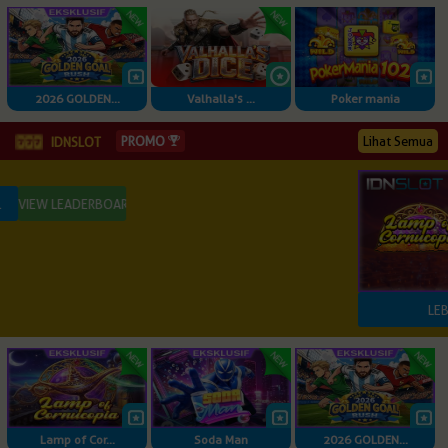
2026 GOLDEN...
Valhalla's ...
Poker mania
Lihat Semua
PROMO
IDNSLOT
Lamp of Cor...
Soda Man
2026 GOLDEN...